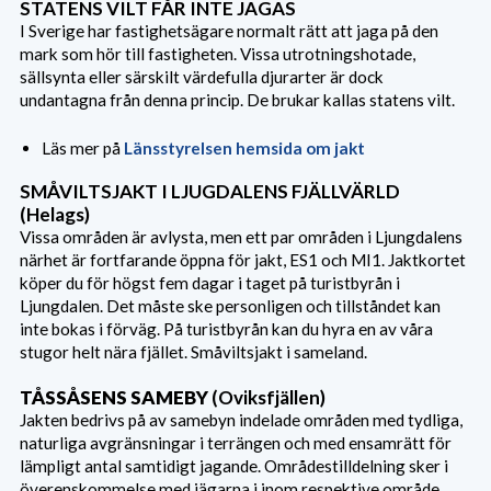
STATENS VILT FÅR INTE JAGAS
I Sverige har fastighetsägare normalt rätt att jaga på den
mark som hör till fastigheten. Vissa utrotningshotade,
sällsynta eller särskilt värdefulla djurarter är dock
undantagna från denna princip. De brukar kallas statens vilt.
Läs mer på
Länsstyrelsen hemsida om jakt
SMÅVILTSJAKT I LJUGDALENS FJÄLLVÄRLD
(Helags)
Vissa områden är avlysta, men ett par områden i Ljungdalens
närhet är fortfarande öppna för jakt, ES1 och MI1. Jaktkortet
köper du för högst fem dagar i taget på turistbyrån i
Ljungdalen. Det måste ske personligen och tillståndet kan
inte bokas i förväg. På turistbyrån kan du hyra en av våra
stugor helt nära fjället. Småviltsjakt i sameland.
TÅSSÅSENS SAMEBY
(Oviksfjällen)
Jakten bedrivs på av samebyn indelade områden med tydliga,
naturliga avgränsningar i terrängen och med ensamrätt för
lämpligt antal samtidigt jagande. Områdestilldelning sker i
överenskommelse med jägarna i inom respektive område.