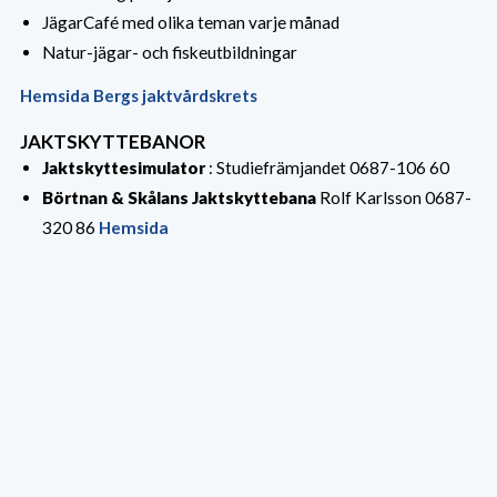
JägarCafé med olika teman varje månad
Natur-jägar- och fiskeutbildningar
Hemsida Bergs jaktvårdskrets
JAKTSKYTTEBANOR
Jaktskyttesimulator
: Studiefrämjandet 0687-106 60
Börtnan & Skålans Jaktskyttebana
Rolf Karlsson 0687-
320 86
Hemsida
Ovikens Jaktskyttebana
: Jan Olsson tel 0643-104 69 ,
070-3144176
Persåsens Jaktskyttebana
: Nils 070-320 91 85, 070-
340 70 82
Rätans Jaktskyttebana:
Ingvar Haraldsson 0682-102 55,
070-359 62 38
Storsjö Jaktskyttebana:
Kent Moén, 0687-21110
Svenstaviks skjutbana:
Jimmie Berglund 070 – 373 81
67