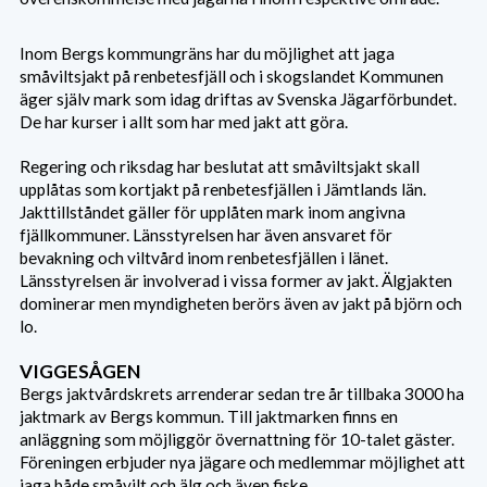
Inom Bergs kommungräns har du möjlighet att jaga
småviltsjakt på renbetesfjäll och i skogslandet Kommunen
äger själv mark som idag driftas av Svenska Jägarförbundet.
De har kurser i allt som har med jakt att göra.
Regering och riksdag har beslutat att småviltsjakt skall
upplåtas som kortjakt på renbetesfjällen i Jämtlands län.
Jakttillståndet gäller för upplåten mark inom angivna
fjällkommuner. Länsstyrelsen har även ansvaret för
bevakning och viltvård inom renbetesfjällen i länet.
Länsstyrelsen är involverad i vissa former av jakt. Älgjakten
dominerar men myndigheten berörs även av jakt på björn och
lo.
VIGGESÅGEN
Bergs jaktvårdskrets arrenderar sedan tre år tillbaka 3000 ha
jaktmark av Bergs kommun. Till jaktmarken finns en
anläggning som möjliggör övernattning för 10-talet gäster.
Föreningen erbjuder nya jägare och medlemmar möjlighet att
jaga både småvilt och älg och även fiske.