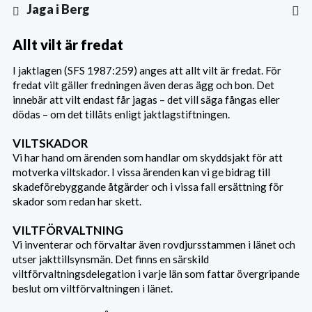
Jaga i Berg
Allt vilt är fredat
I jaktlagen (SFS 1987:259) anges att allt vilt är fredat. För
fredat vilt gäller fredningen även deras ägg och bon. Det
innebär att vilt endast får jagas – det vill säga fångas eller
dödas – om det tillåts enligt jaktlagstiftningen.
VILTSKADOR
Vi har hand om ärenden som handlar om skyddsjakt för att
motverka viltskador. I vissa ärenden kan vi ge bidrag till
skadeförebyggande åtgärder och i vissa fall ersättning för
skador som redan har skett.
VILTFÖRVALTNING
Vi inventerar och förvaltar även rovdjursstammen i länet och
utser jakttillsynsmän. Det finns en särskild
viltförvaltningsdelegation i varje län som fattar övergripande
beslut om viltförvaltningen i länet.